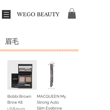
WEGO BEAUTY
眉毛
Bobbi Brown
MACQUEEN My
Brow Kit
Strong Auto
Slim Eyebrow
價格
US$29.00