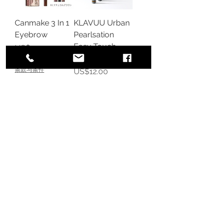
Canmake 3 In 1
KLAVUU Urban
Eyebrow
Pearlsation
Easy Touch
價格
US$22.00
Browcara
增值税 未含
|
条款与条件
價格
US$12.00
增值税 未含
|
条款与条件
775 51st Street
Brooklyn,
NY 11220
United States
BECOME A MEMBER