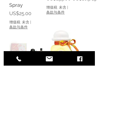
Spray
增值税 未含
|
價格
条款与条件
US$25.00
增值税 未含
|
条款与条件
Hermes Twilly
Hermes Twilly
dHermes EDP
Eau Ginger
85 ml + BL 80
一般價格
促銷價格
US$135.00
自
US$67.50
ml Set
增值税 未含
|
一般價格
促銷價格
条款与条件
US$163.00
US$100.00
增值税 未含
|
条款与条件
載入更多