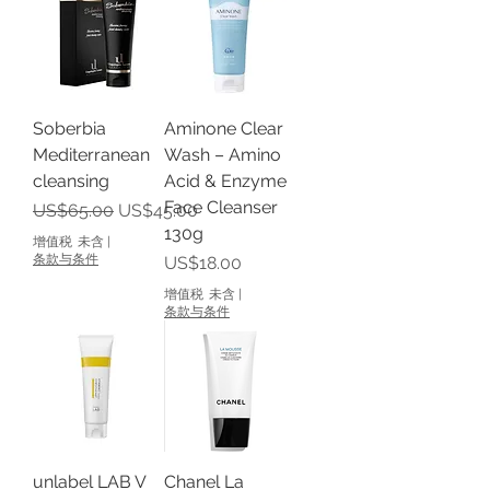
Soberbia
Aminone Clear
Mediterranean
Wash – Amino
cleansing
Acid & Enzyme
Face Cleanser
一般價格
促銷價格
US$65.00
US$45.00
130g
增值税 未含
|
条款与条件
價格
US$18.00
增值税 未含
|
条款与条件
unlabel LAB V
Chanel La