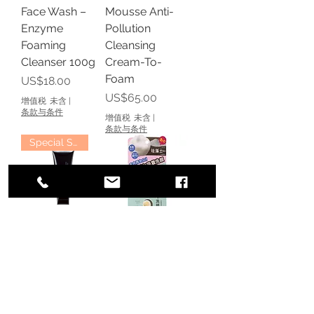
Face Wash –
Mousse Anti-
Enzyme
Pollution
Foaming
Cleansing
Cleanser 100g
Cream-To-
Foam
價格
US$18.00
價格
US$65.00
增值税 未含
|
条款与条件
增值税 未含
|
条款与条件
Special Sales
POLA B.A Wash
PDC LIFTARNA
Diatomaceous
一般價格
促銷價格
US$135.00
US$85.00
Earth Clay
增值税 未含
|
Foam 120g
条款与条件
價格
US$18.00