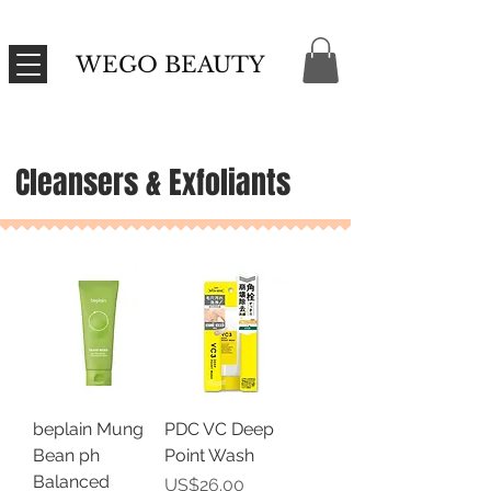
WEGO BEAUTY
Cleansers & Exfoliants
beplain Mung
PDC VC Deep
Bean ph
Point Wash
Balanced
價格
US$26.00