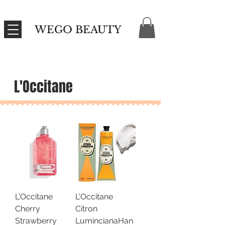
WEGO BEAUTY
L'Occitane
L'Occitane
L'Occitane
Cherry
Citron
Strawberry
LumincianaHan