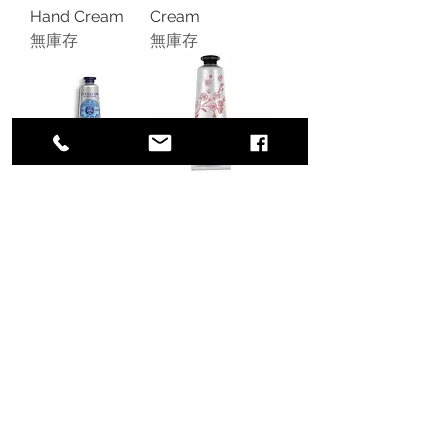
Hand Cream
Cream
無庫存
無庫存
L'Occitane Shea
L'Occitane
Butter Hand
Cherry Blossom
Cream
Hand Cream
無庫存
促銷價格
自
US$12.00
增值税 未含
|
条款与条件
載入更多