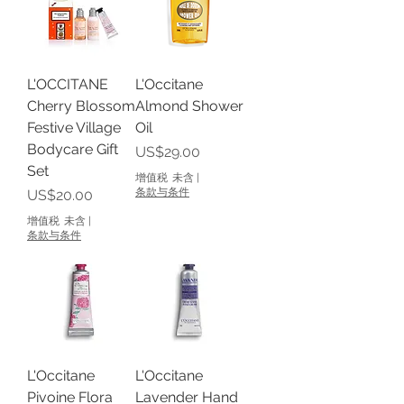
L'OCCITANE
L'Occitane
Cherry Blossom
Almond Shower
Festive Village
Oil
Bodycare Gift
價格
US$29.00
Set
增值税 未含
|
價格
条款与条件
US$20.00
增值税 未含
|
条款与条件
L'Occitane
L'Occitane
Pivoine Flora
Lavender Hand