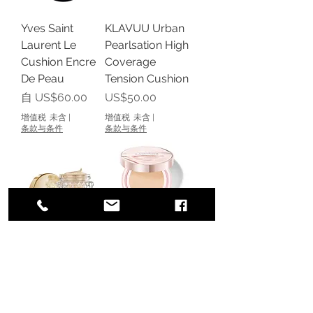
Yves Saint
KLAVUU Urban
Laurent Le
Pearlsation High
Cushion Encre
Coverage
De Peau
Tension Cushion
促銷價格
價格
自
US$60.00
US$50.00
增值税 未含
|
增值税 未含
|
条款与条件
条款与条件
Lancôme
Lancôme Skin
Absolue
Idôle 3 Serum
Sublime
Finecover
Essence-In-
Cushion
Cream
價格
US$75.00