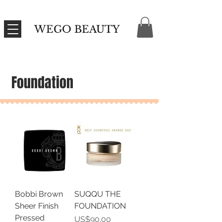
WEGO BEAUTY
Foundation
Bobbi Brown
SUQQU THE
Sheer Finish
FOUNDATION
Pressed
價格
US$90.00