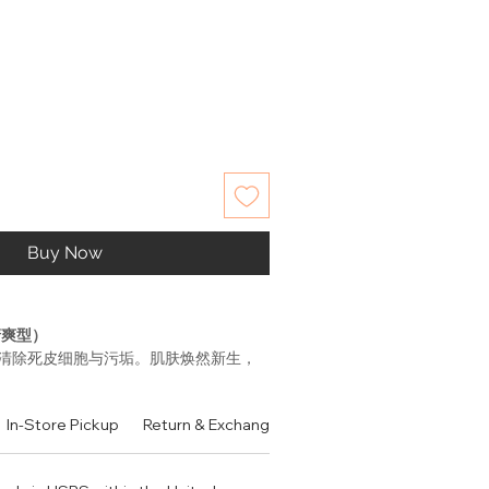
Buy Now
清爽型）
清除死皮细胞与污垢。肌肤焕然新生，
通透感。适合中性至油性肤质。
成分Skin-Empowering
In-Store Pickup
Return & Exchange Policy
Contact
Authen
or，这种成分蕴含珍稀的白金丝绸，可增强皮
压力的能力，重现莹亮光彩。
于修复表层皮肤的Suplex以及紧致和