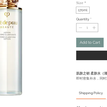
Size
*
170ml
Quantity
*
Add to Cart
肌肤之钥 柔肤水（
即时密集补水，同时
饱满透亮，展现莹润
配方蕴含我们的特色
Shipping Policy
Illuminat
肤抵御不同类型
舒缓配方蕴含有助