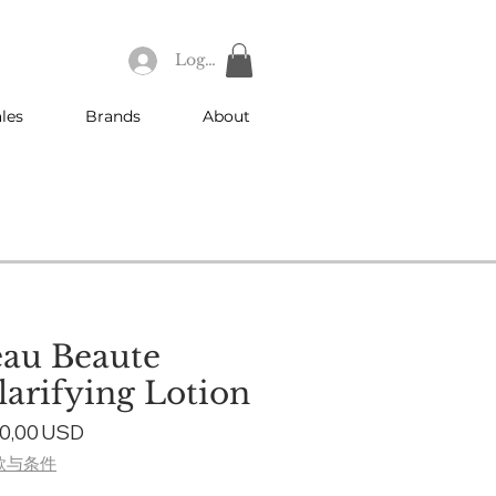
Log In
les
Brands
About
eau Beaute
arifying Lotion
gular
Sale
0,00 USD
ce
Price
款与条件