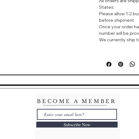
All orders are ship
调理肌肤的德国
States.
配方含有黄芩根
Please allow 1-2 b
并有助于保护肌
before shipment.
突破性Skin-Emp
Once your order ha
智能修复功能，
number will be prov
为缺水的皮肤即
We currently ship to
清除死皮细胞和
重现皮肤的自然
细腻肌理，同时
长期使用有助于
如何使用
每天早晚使用洁
涂抹精华并按摩
缓均匀涂抹于整
等候片刻，待乳
BECOME A MEMBER
Cle de Peau H
Instantly and inte
Subscribe Now
away dead skin cel
renewed clarity a
translucent look. 