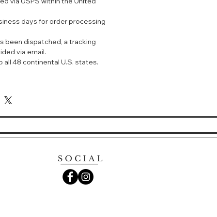
ped via USPS within the United
野菊提取物。
提取物，后者以强大的抗氧化功效著称，
usiness days for order processing
肤免受环境因素侵害。
owering Illuminator可解锁皮肤的
s been dispatched, a tracking
帮助抵御侵害因素。
ided via email.
时密集补水。
 all 48 continental U.S. states.
多余油脂，塑造莹润透亮的光滑肌肤。
透亮，并让面部恢复光泽。
显著淡化毛孔。
保持皮肤莹润透亮。
面乳洁肤后使用。
吸收后，取按压三次的量于化妆棉上。缓
个面部。
液被皮肤吸收后再进行保湿。
SOCIAL
YDRO-CLARIFYING LOTION
nsively hydrates while dissolving
ls and impurities. Skin is left with
nd plumpness for a brilliantly
For normal to oily skin types.