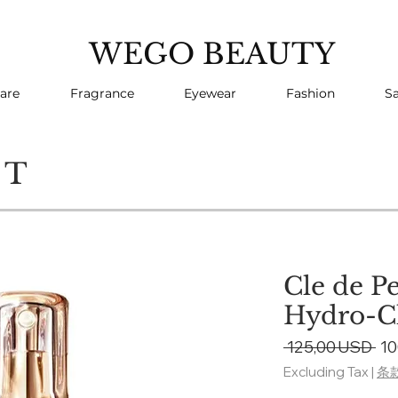
WEGO BEAUTY
are
Fragrance
Eyewear
Fashion
Sa
CT
Cle de P
Hydro-Cl
Re
 125,00 USD 
10
Pri
Excluding Tax
|
条